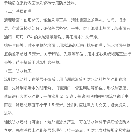
干燥后在瓷砖表面涂刷瓷砖专用防水涂料。​
（二）基层处理​
清理墙面：使用铲刀、钢丝刷等工具，清除墙面上的浮灰、油污、旧涂
层、空鼓及松动部分，确保基层坚实、平整。对于混凝土墙面，若表面有
油污，可用 10% 的火碱溶液清洗，再用清水冲洗干净。​
找平与修补：对不平整的墙面，用水泥砂浆进行找平处理，保证墙面平整
度误差不超过 5 毫米。对于凹陷、孔洞等部位，用水泥砂浆或堵漏王进行
修补，待干燥后用砂纸打磨平整。​
（三）防水施工​
涂刷防水涂料：在基层干燥后，用毛刷或滚筒将防水涂料均匀涂刷在墙
面，先涂刷易渗水的阴阳角、门窗洞口、管道周边等部位，形成加强层。
然后进行大面积涂刷，一般涂刷 2 - 3 遍，每遍间隔时间根据涂料说明书
而定，涂层总厚度不小于 1.5 毫米。涂刷时应注意方向交叉，避免漏刷、
流坠。​
铺设防水卷材（可选）：若外墙渗水严重，可在防水涂料干燥后铺设防水
卷材。先在基层上涂刷基层处理剂，待干燥后，将防水卷材按规定尺寸裁