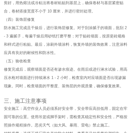
剪好，用热熔法或冷粘法将卷材粘贴到基层上，确保卷材与基层紧密贴
合，卷材搭接宽度不小于 10 厘米，并进行密封处理。​
（四）装饰层修复​
防水施工完成且干燥后，进行装饰层修复。对于刮涂腻子的墙面，批刮 2
- 3 遍腻子，每遍干燥后用砂纸打磨平整；对于贴砖墙面，按原瓷砖规格
和样式进行粘贴。最后，涂刷外墙涂料，恢复外墙的装饰效果，注意涂料
应具有良好的耐候性和防水性。​
（五）验收检查​
修复完成后，观察墙面是否还有渗水痕迹。在雨后或进行淋水试验，用高
压水枪对墙面进行持续淋水 1 - 2 小时，检查室内对应墙面是否出现渗漏
现象。同时，检查墙面的平整度、装饰层的外观质量，确保修复效果。​
三、施工注意事项​
安全施工：高空作业人员必须系好安全带，安全带应高挂低用，固定在牢
固可靠的位置。使用吊篮或脚手架时，需检查其稳定性和安全性，严格按
照操作规程操作。恶劣天气（如大风、暴雨、雷电）禁止施工。​