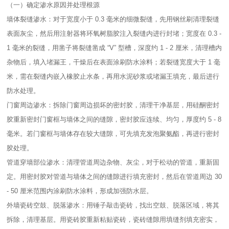
（一）确定渗水原因并处理根源​
墙体裂缝渗水：对于宽度小于 0.3 毫米的细微裂缝，先用钢丝刷清理裂缝
表面灰尘，然后用注射器将环氧树脂胶注入裂缝内进行封堵；宽度在 0.3 -
1 毫米的裂缝，用凿子将裂缝凿成 “V” 型槽，深度约 1 - 2 厘米，清理槽内
杂物后，填入堵漏王，干燥后在表面涂刷防水涂料；若裂缝宽度大于 1 毫
米，需在裂缝内嵌入橡胶止水条，再用水泥砂浆或堵漏王填充，最后进行
防水处理。​
门窗周边渗水：拆除门窗周边损坏的密封胶，清理干净基层，用硅酮密封
胶重新密封门窗框与墙体之间的缝隙，密封胶应连续、均匀，厚度约 5 - 8
毫米。若门窗框与墙体存在较大缝隙，可先填充发泡聚氨酯，再进行密封
胶处理。​
管道穿墙部位渗水：清理管道周边杂物、灰尘，对于松动的管道，重新固
定。用密封胶对管道与墙体之间的缝隙进行填充密封，然后在管道周边 30
- 50 厘米范围内涂刷防水涂料，形成加强防水层。​
外墙瓷砖空鼓、脱落渗水：用锤子敲击瓷砖，找出空鼓、脱落区域，将其
拆除，清理基层。用瓷砖胶重新粘贴瓷砖，瓷砖缝隙用填缝剂填充密实，