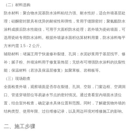
（二）材料选购​
防水材料：聚合物水泥基防水涂料粘结力强、耐水性好，适合外墙基层处
理；硅酮密封胶具有优异的耐候性和弹性，常用于缝隙密封；聚氨酯防水
涂料成膜后防水性能佳，可用于大面积防水处理；若外墙为瓷砖墙面，可
选用瓷砖专用防水涂料。根据外墙渗水面积估算材料用量，防水涂料每平
方米约需 1.5 - 2 公斤。​
辅助材料：堵漏王用于快速修补裂缝、孔洞；水泥砂浆用于基层找平、修
补；腻子粉、外墙涂料用于修复装饰层；无纺布可增强防水涂料的抗裂性
能；保温材料（若涉及保温层修复）如聚苯板、岩棉板等。​
（三）现场勘查​
全面检查外墙，观察墙面是否存在裂缝、孔洞、空鼓，门窗边框、空调洞
口、管道穿墙部位等易渗水节点的密封情况。通过查看室内墙面水渍位
置，结合室外检查，确定渗水具体位置和范围。同时，了解建筑物外墙的
结构类型、使用年限、过往维修记录，以及周边环境对维修施工的影响。​
二、施工步骤​